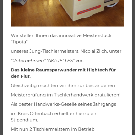
Wir stellen Ihnen das innovative Meisterstück
"Tipota"
Produktbeschreibung:
unseres Jung-Tischlermeisters, Nicolai Zilch, unter
dezentes, zeitloses Holzdekor
"Unternehmen" "AKTUELLES"
vor.
individuelle Innenausstattung
Das kleine Raumsparwunder mit Hightech für
anpassbar an jede Schräge
den Flur.
Gleichzeitig möchten wir ihm zur bestandenen
Abmessungen des dargestellten Möbels:
Meisterprüfung im Tischlerhandwerk gratulieren!
Höhe:
280 cm
Als bester Handwerks-Geselle seines Jahrgangs
Breite:
280 cm
im Kreis Offenbach erhielt er hierzu ein
Tiefe:
58 cm
Stipendium.
Mit nun 2 Tischlermeistern im Betrieb
Individuell planen