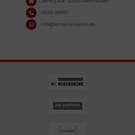
Ostring 41a - 63533 Mainhausen
06182-28997
info@schreinereizilch.de