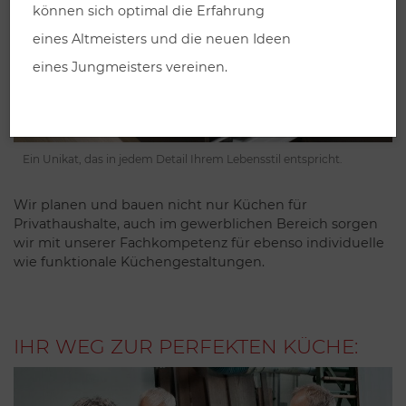
können sich optimal die Erfahrung
eines Altmeisters und die neuen Ideen
eines Jungmeisters vereinen.
Ein Unikat, das in jedem Detail Ihrem Lebensstil entspricht.
Wir planen und bauen nicht nur Küchen für
Privathaushalte, auch im gewerblichen Bereich sorgen
wir mit unserer Fachkompetenz für ebenso individuelle
wie funktionale Küchengestaltungen.
IHR WEG ZUR PERFEKTEN KÜCHE: