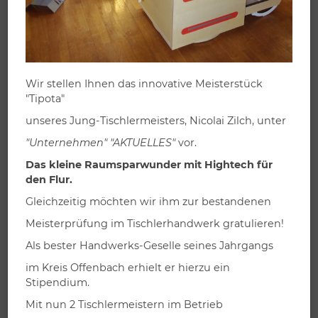
Lösungen à la carte
Wir stellen Ihnen das innovative Meisterstück
"Tipota"
KÜCHEN
unseres Jung-Tischlermeisters, Nicolai Zilch, unter
Küchen sind der lebendige Mittelpunkt eines jeden
"Unternehmen" "AKTUELLES"
vor.
Haushalts. Eine individuell von uns geplante und
Das kleine Raumsparwunder mit Hightech für
gebaute Küche eröffnet Ihnen ganz neue Möglichkeiten,
den Flur.
diesen beliebten und wichtigen Raum optimal auf Ihre
und die Wünsche und Bedürfnisse Ihrer Familie
Gleichzeitig möchten wir ihm zur bestandenen
abzustimmen.
Meisterprüfung im Tischlerhandwerk gratulieren!
Als bester Handwerks-Geselle seines Jahrgangs
im Kreis Offenbach erhielt er hierzu ein
Stipendium.
Mit nun 2 Tischlermeistern im Betrieb