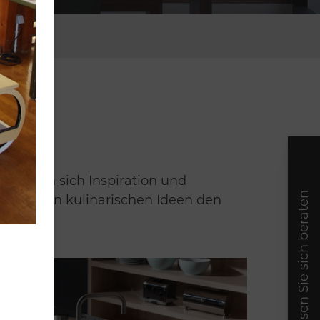
 können sich Inspiration und
Lassen Sie sich beraten
 die Ihren kulinarischen Ideen den