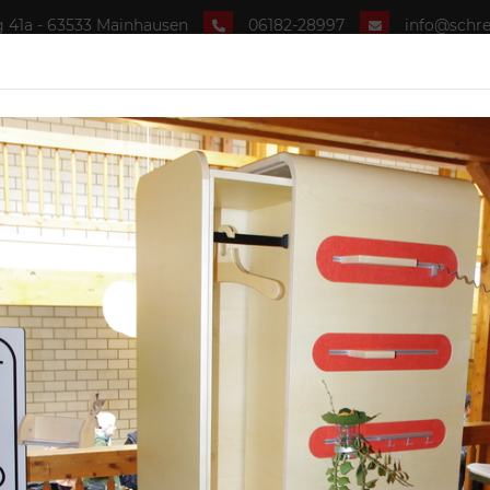
 41a - 63533 Mainhausen
06182-28997
info@schrei
lbst planen
Wohnwelten
Unternehmen
L