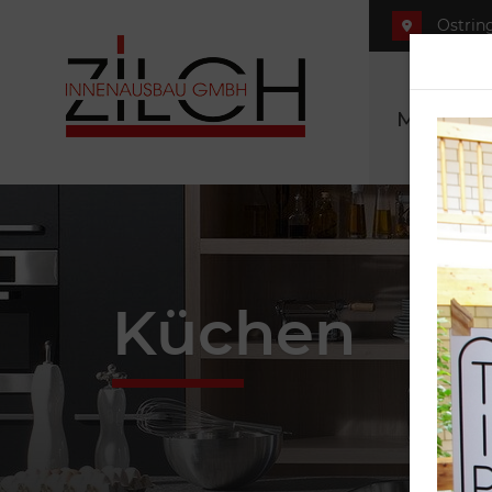
Ostring
Möbel se
Küchen