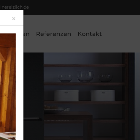
nereizilch.de
Close
×
eistungen
Referenzen
Kontakt