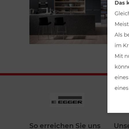
Das k
Gleic
Meist
Als b
im Kr
Mit n
könne
eines
eines
So erreichen Sie uns
Uns