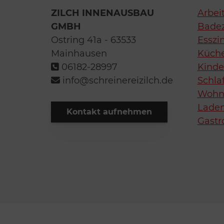
ZILCH INNENAUSBAU
Arbei
GMBH
Bade
Ostring 41a - 63533
Essz
Mainhausen
Küch
06182-28997
Kind
info@schreinereizilch.de
Schla
Wohn
Lade
Kontakt aufnehmen
Gastr