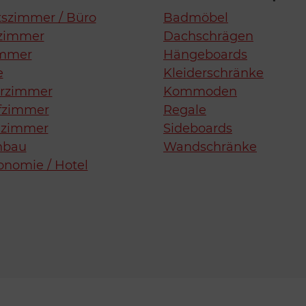
tszimmer / Büro
Badmöbel
zimmer
Dachschrägen
immer
Hängeboards
e
Kleiderschränke
erzimmer
Kommoden
fzimmer
Regale
zimmer
Sideboards
nbau
Wandschränke
onomie / Hotel