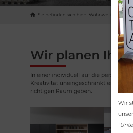
Sie befinden sich hier:
Wohnwelten
Kü
Wir planen Ihr
In einer individuell auf die persönli
Kreativität uneingeschränkt entfalten
richtigen Raum geben.
Wir s
unser
"Unt