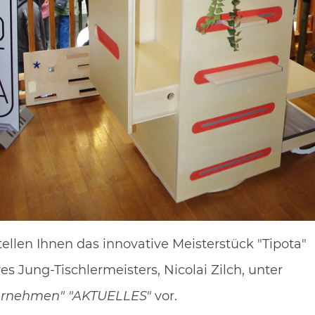
che
e Traumküche
chen Vorlieben und Wünsche zugeschnittenen Küche
. Wir planen, entwerfen und bauen für Sie Küchen,
tellen Ihnen das innovative Meisterstück "Tipota"
es Jung-Tischlermeisters, Nicolai Zilch, unter
ernehmen" "AKTUELLES"
vor.