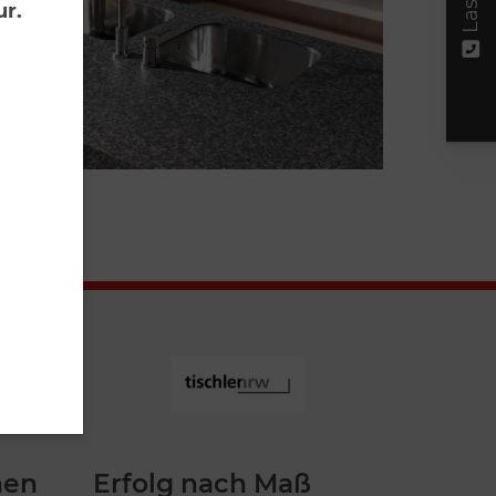
ur.
nen
Erfolg nach Maß