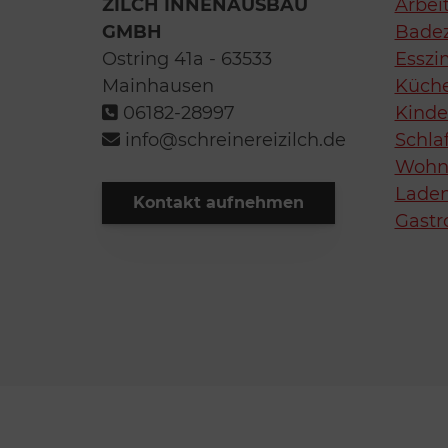
ZILCH INNENAUSBAU
Arbei
GMBH
Bade
Ostring 41a - 63533
Essz
Mainhausen
Küch
06182-28997
Kind
info@schreinereizilch.de
Schla
Wohn
Lade
Kontakt aufnehmen
Gastr