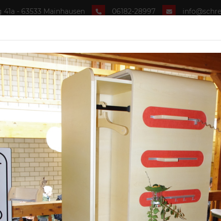
 41a - 63533 Mainhausen
06182-28997
info@schrei
lbst planen
Wohnwelten
Unternehmen
L