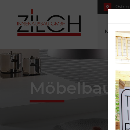
Ostring
Möbel se
Möbelbau