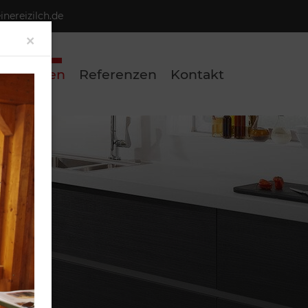
nereizilch.de
Close
×
eistungen
Referenzen
Kontakt