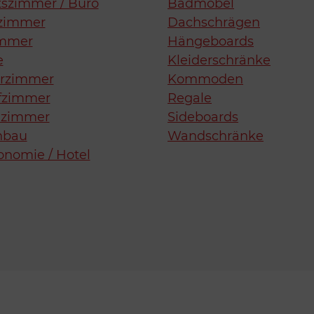
tszimmer / Büro
Badmöbel
zimmer
Dachschrägen
immer
Hängeboards
e
Kleiderschränke
erzimmer
Kommoden
fzimmer
Regale
zimmer
Sideboards
nbau
Wandschränke
onomie / Hotel