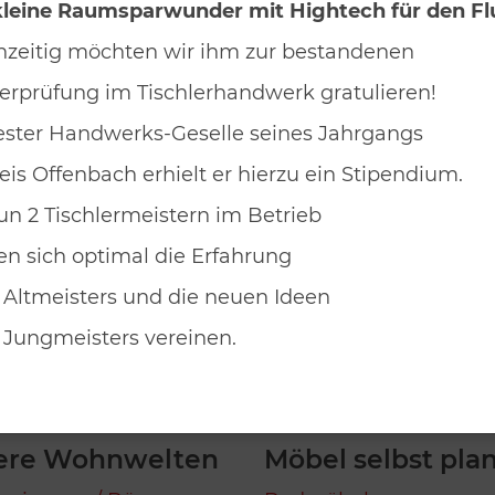
it unserem Fachwissen auch für die Reparatur un
leine Raumsparwunder mit Hightech für den Fl
hzeitig möchten wir ihm zur bestandenen
erprüfung im Tischlerhandwerk gratulieren!
ester Handwerks-Geselle seines Jahrgangs
eis Offenbach erhielt er hierzu ein Stipendium.
un 2 Tischlermeistern im Betrieb
n sich optimal die Erfahrung
 Altmeisters und die neuen Ideen
 Jungmeisters vereinen.
ere Wohnwelten
Möbel selbst pla