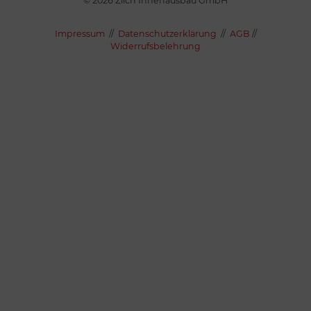
© 2026 Zilch Innenausbau GmbH
Impressum
//
Datenschutzerklärung
//
AGB
//
Widerrufsbelehrung