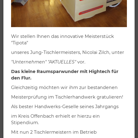
Möbel für Badezimmer
Wir stellen Ihnen das innovative Meisterstück
"Tipota"
Ein individuell maßgeschneidertes Badezimmer ist das i-
unseres Jung-Tischlermeisters, Nicolai Zilch, unter
Tüpfelchen einer rundum optimalen Wohnumgebung.
Neuartige Materialien und Produktsysteme bieten hier
"Unternehmen" "AKTUELLES"
vor.
fast unbegrenzte Möglichkeiten – die wir Ihnen gerne in
Das kleine Raumsparwunder mit Hightech für
einer persönlichen Beratung im Detail aufzeigen.
den Flur.
Gleichzeitig möchten wir ihm zur bestandenen
Meisterprüfung im Tischlerhandwerk gratulieren!
Als bester Handwerks-Geselle seines Jahrgangs
im Kreis Offenbach erhielt er hierzu ein
Stipendium.
Mit nun 2 Tischlermeistern im Betrieb