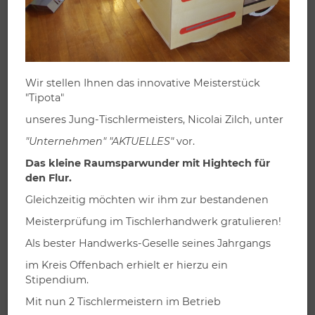
Wir stellen Ihnen das innovative Meisterstück
"Tipota"
Produktbeschreibung:
unseres Jung-Tischlermeisters, Nicolai Zilch, unter
kreative Nutzung als Lese-/Multimedia-Ecke
"Unternehmen" "AKTUELLES"
vor.
Türen, Einlegeböden
Das kleine Raumsparwunder mit Hightech für
ruhige Optik
den Flur.
Gleichzeitig möchten wir ihm zur bestandenen
Abmessungen des dargestellten Möbels:
Meisterprüfung im Tischlerhandwerk gratulieren!
Höhe:
240 cm
Als bester Handwerks-Geselle seines Jahrgangs
Breite:
285 cm
im Kreis Offenbach erhielt er hierzu ein
Tiefe:
30 cm
Stipendium.
Mit nun 2 Tischlermeistern im Betrieb
Individuell planen