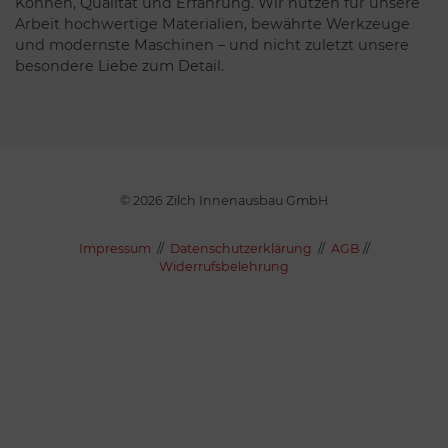
Können, Qualität und Erfahrung. Wir nutzen für unsere
Arbeit hochwertige Materialien, bewährte Werkzeuge
und modernste Maschinen – und nicht zuletzt unsere
besondere Liebe zum Detail.
© 2026 Zilch Innenausbau GmbH
Impressum
//
Datenschutzerklärung
//
AGB
//
Widerrufsbelehrung