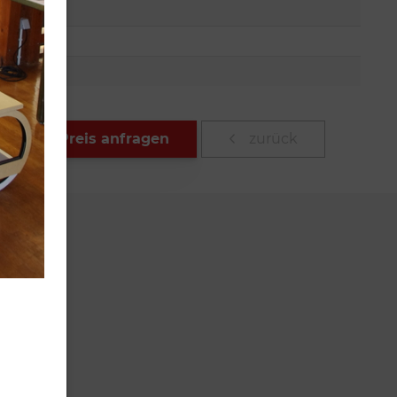
m
Preis anfragen
zurück