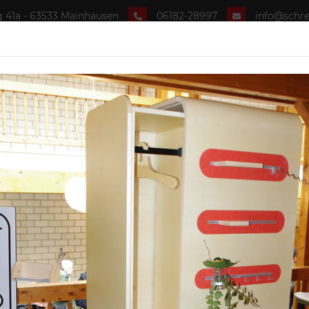
 41a - 63533 Mainhausen
06182-28997
info@schrei
lbst planen
Wohnwelten
Unternehmen
L
LOWBOARD, 
Produktbeschreibu
markante Deckp
symmetrische 
leicht kombinie
Abmessungen des d