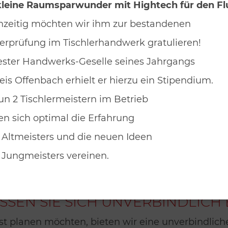
leine Raumsparwunder mit Hightech für den Fl
hzeitig möchten wir ihm zur bestandenen
erprüfung im Tischlerhandwerk gratulieren!
ester Handwerks-Geselle seines Jahrgangs
eis Offenbach erhielt er hierzu ein Stipendium.
un 2 Tischlermeistern im Betrieb
n sich optimal die Erfahrung
 Altmeisters und die neuen Ideen
 Jungmeisters vereinen.
en zu den Gestaltung
SSEN SIE SICH UNVERBINDLICH 
elbst planen möchten, bieten wir eine unverbindli