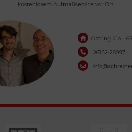
kostenlosem Aufmaßservice vor Ort.
Ostring 41a - 
06182-28997
info@schreiner