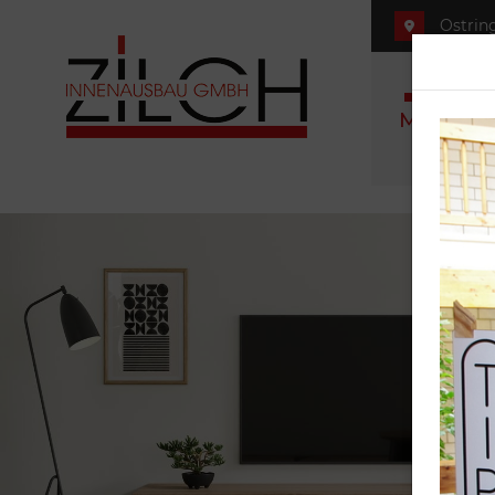
Ostring
Möbel se