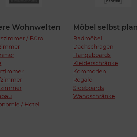
ere Wohnwelten
Möbel selbst pla
tszimmer / Büro
Badmöbel
zimmer
Dachschrägen
immer
Hängeboards
e
Kleiderschränke
erzimmer
Kommoden
fzimmer
Regale
zimmer
Sideboards
nbau
Wandschränke
onomie / Hotel