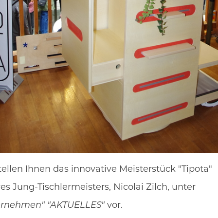
Höhe:
35 cm
Breite:
210 c
Tiefe:
43 cm
Individuell planen
tellen Ihnen das innovative Meisterstück "Tipota"
es Jung-Tischlermeisters, Nicolai Zilch, unter
ANFRAGEN
ernehmen" "AKTUELLES"
vor.