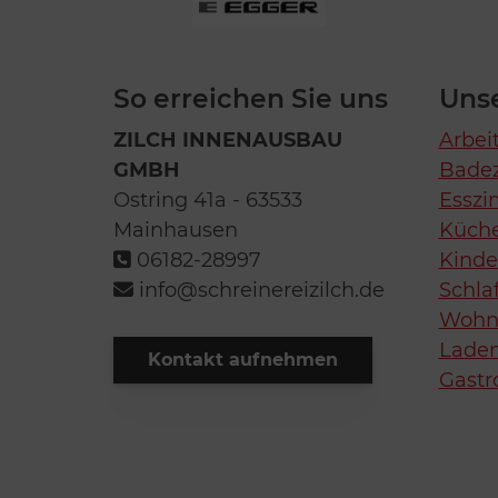
So erreichen Sie uns
Uns
ZILCH INNENAUSBAU
Arbei
GMBH
Bade
Ostring 41a - 63533
Essz
Mainhausen
Küch
06182-28997
Kind
info@schreinereizilch.de
Schla
Wohn
Lade
Kontakt aufnehmen
Gastr