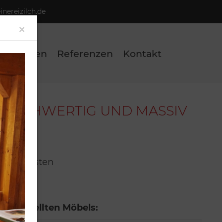
nereizilch.de
Close
×
eistungen
Referenzen
Kontakt
HOCHWERTIG UND MASSIV
ng:
latte
Schubkästen
rbar
argestellten Möbels: